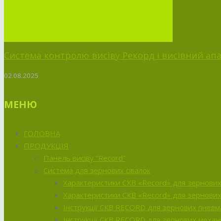
Система контролю висіву Рекорд і висівний апа
02.08.2025
МЕНЮ
ГОЛОВНА
ПРОДУКЦІЯ
Панель висіву “Record”
Система для зернових сівалок
Характеристики CКВ «Record» для зернових 
Характеристики СКВ «Record» для зернових
Інструкції CКВ RECORD для зернових пневм
Інструкції CКВ RECORD для зернових механі