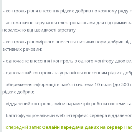
– контроль рівня внесення рідких добрив по кожному ряду +
– автоматичне керування електронасосами для підтримки за
незалежно від швидкості агрегату;
– контроль рівномірного внесення низьких норм добрив від 2
активних речовин;
– одночасне внесення і контроль з одного монітору двох ви
– одночасний контроль та управління внесенням рідких добр
– збереження інформації в пам’яті системи 10 полів (до 500 
рідких добрив;
– віддалений контроль, зміни параметрів роботи системи та 
– багатофункціональний web-інтерфейс сервера віддаленог
Попередній запис
Онлайн передача даних на сервер
Нас