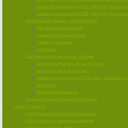
Схеми встановлення СКВ «Record» на зерно
Схеми встановлення СКВ «Record» на зернов
Система для сівалок точного висіву
Застосування датчиків
Характеристики систем
Схеми установки
Інструкції
Система внесення рідких добрив
Внесення РКД від 20 до 350 л/га
Внесення РКД від 50 л/га
Комплект внесення РКД на баку передньої п
Інструкції
Важлива інформація
Онлайн передача даних на сервер
НАШІ РОБОТИ
СКВ Рекорд на просапних сівалках
СКВ Рекорд на зернових сівалках
Система внесення РКД