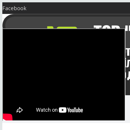
Facebook
Twitter
YouTube
Instagram
Skype
market@seeding.com.ua