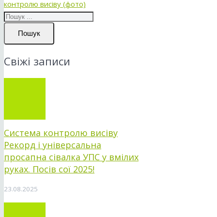
контролю висіву (фото)
Пошук
Свіжі записи
Система контролю висіву
Рекорд і універсальна
просапна сівалка УПС у вмілих
руках. Посів сої 2025!
23.08.2025