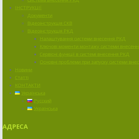
ІНСТРУКЦІЇ
Документи
Відеоінструкція СКВ
Відеоінструкція РКД
Налаштування системи внесення РКД
Ключові моменти монтажу системи внесен
Сервісні функції в системі внесення РКД
Основні проблеми при запуску системи вне
Новини
Статті
КОНТАКТИ
Українська
Русский
Українська
АДРЕСА