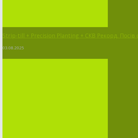
Strip-till + Precision Planting + СКВ Рекорд. Посі
03.08.2025