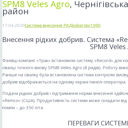
SPM8 Veles Agro
, Чернігівськ
район
17.04.2020
Система внесення РКД
kobersky1990
Внесення рідких добрив. Система «Rec
SPM8 Veles
Фахівці компанії «Трак» встановили систему «Record» для к
сівалці точного висіву SPM8 Veles Agro (8 рядів). Роботу ви
Раніше на сівалку була встановлена ​​система контролю висів
добрив відображається на одному екрані панелі оператора.
Подача рідких добрив і підтримання норми внесення здійс
«Remco» (США). Продуктивність системи може складати від 2
помпи – до 350 л/га.
ПЕРЕВАГИ СИСТЕМИ