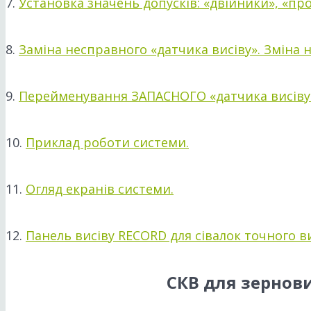
7.
Установка значень допусків: «двійники», «про
8.
Заміна несправного «датчика висіву». Зміна 
9.
Перейменування ЗАПАСНОГО «датчика висіву
10.
Приклад роботи системи.
11.
Огляд екранів системи.
12.
Панель висіву RECORD для сівалок точного ви
СКВ для зернови