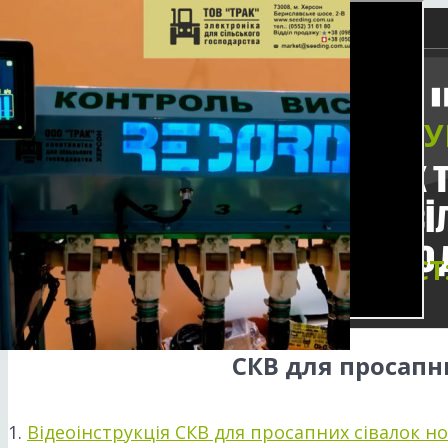
Facebook
Twitter
YouTube
ВІДЕОІНСТРУ
Instagram
Skype
market@seeding.com.ua
ЗМІСТ
СКВ для просапни
1.
Відеоінструкція СКВ для просапних сівалок но