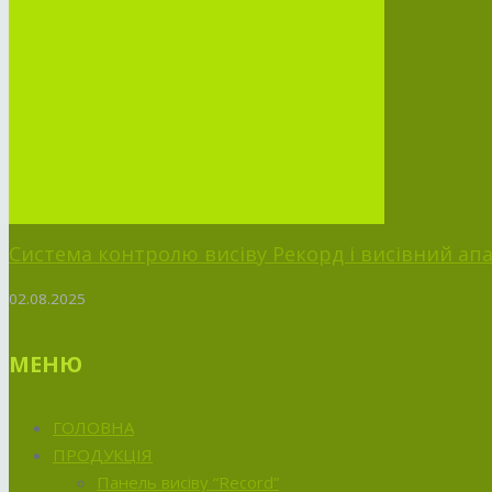
Система контролю висіву Рекорд і висівний апа
02.08.2025
МЕНЮ
ГОЛОВНА
ПРОДУКЦІЯ
Панель висіву “Record”