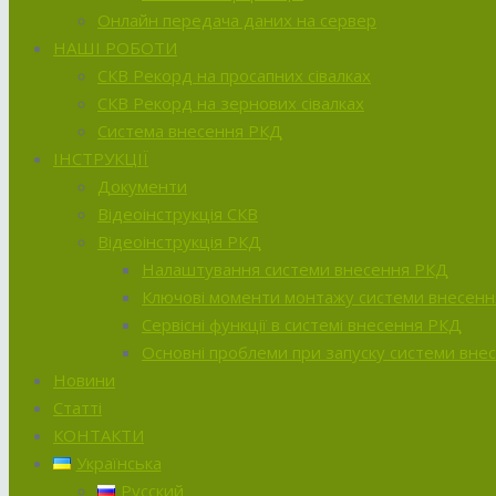
Онлайн передача даних на сервер
НАШІ РОБОТИ
СКВ Рекорд на просапних сівалках
СКВ Рекорд на зернових сівалках
Система внесення РКД
ІНСТРУКЦІЇ
Документи
Відеоінструкція СКВ
Відеоінструкція РКД
Налаштування системи внесення РКД
Ключові моменти монтажу системи внесен
Сервісні функції в системі внесення РКД
Основні проблеми при запуску системи вне
Новини
Статті
КОНТАКТИ
Українська
Русский