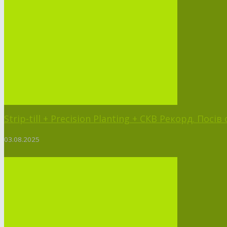
Strip-till + Precision Planting + СКВ Рекорд. Посі
03.08.2025