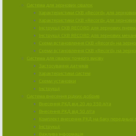
Система для зернових сівалок
Характеристики CКВ «Record» для зернових 
Характеристики СКВ «Record» для зернових
Інструкції CКВ RECORD для зернових пневм
Інструкції CКВ RECORD для зернових механі
Схеми встановлення СКВ «Record» на зерно
Схеми встановлення СКВ «Record» на зернов
Система для сівалок точного висіву
Застосування датчиків
Характеристики систем
Схеми установки
Інструкції
Система внесення рідких добрив
Внесення РКД від 20 до 350 л/га
Внесення РКД від 50 л/га
Комплект внесення РКД на баку передньої п
Інструкції
Важлива інформація