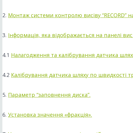
2.
Монтаж системи контролю висіву “RECORD” на 
3.
Інформація, яка відображається на панелі висі
4.1
Налагодження та калібрування датчика шляху
4.2
Калібрування датчика шляху по швидкості т
5.
Параметр “заповнення диска”.
6.
Установка значення «фракція».