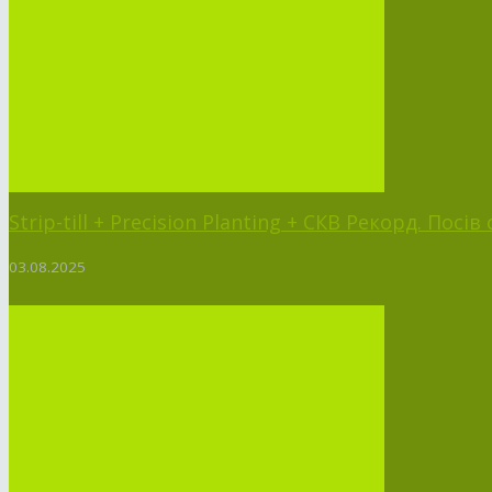
Strip-till + Precision Planting + СКВ Рекорд. Посі
03.08.2025