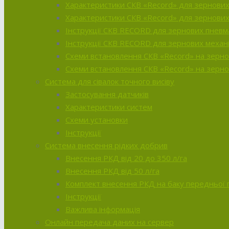
Характеристики CКВ «Record» для зернових 
Характеристики СКВ «Record» для зернових
Інструкції CКВ RECORD для зернових пневм
Інструкції CКВ RECORD для зернових механі
Схеми встановлення СКВ «Record» на зерно
Схеми встановлення СКВ «Record» на зернов
Система для сівалок точного висіву
Застосування датчиків
Характеристики систем
Схеми установки
Інструкції
Система внесення рідких добрив
Внесення РКД від 20 до 350 л/га
Внесення РКД від 50 л/га
Комплект внесення РКД на баку передньої п
Інструкції
Важлива інформація
Онлайн передача даних на сервер