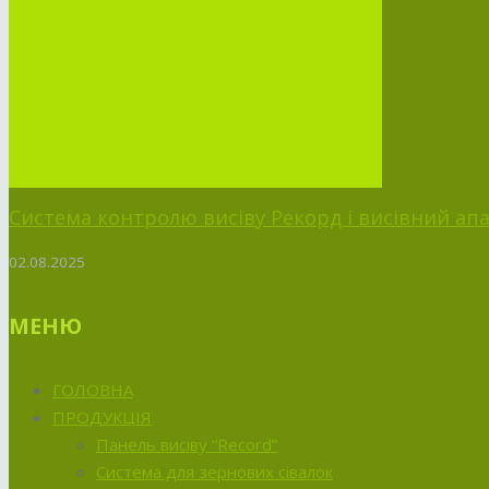
Система контролю висіву Рекорд і висівний апа
02.08.2025
МЕНЮ
ГОЛОВНА
ПРОДУКЦІЯ
Панель висіву “Record”
Система для зернових сівалок