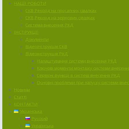
НАШІ РОБОТИ
СКВ Рекорд на просапних сівалках
СКВ Рекорд на зернових сівалках
Система внесення РКД
ІНСТРУКЦІЇ
Документи
Відеоінструкція СКВ
Відеоінструкція РКД
Налаштування системи внесення РКД
Ключові моменти монтажу системи внесен
Сервісні функції в системі внесення РКД
Основні проблеми при запуску системи вне
Новини
Статті
КОНТАКТИ
Українська
Русский
Українська