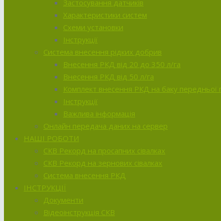
Застосування датчиків
Характеристики систем
Схеми установки
Інструкції
Система внесення рідких добрив
Внесення РКД від 20 до 350 л/га
Внесення РКД від 50 л/га
Комплект внесення РКД на баку передньої п
Інструкції
Важлива інформація
Онлайн передача даних на сервер
НАШІ РОБОТИ
СКВ Рекорд на просапних сівалках
СКВ Рекорд на зернових сівалках
Система внесення РКД
ІНСТРУКЦІЇ
Документи
Відеоінструкція СКВ