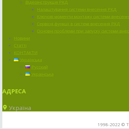
Відеоінструкція РКД
Налаштування системи внесення РКД
Ключові моменти монтажу системи внесен
Сервісні функції в системі внесення РКД
Основні проблеми при запуску системи вне
Новини
Статті
КОНТАКТИ
Українська
Русский
Українська
АДРЕСА
Україна
1998-2022 © ТО