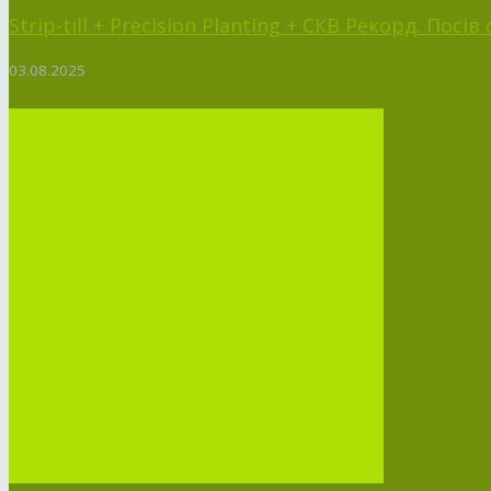
Strip-till + Precision Planting + СКВ Рекорд. Посі
03.08.2025