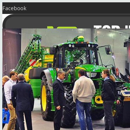
Facebook
Twitter
YouTube
Instagram
Skype
market@seeding.com.ua