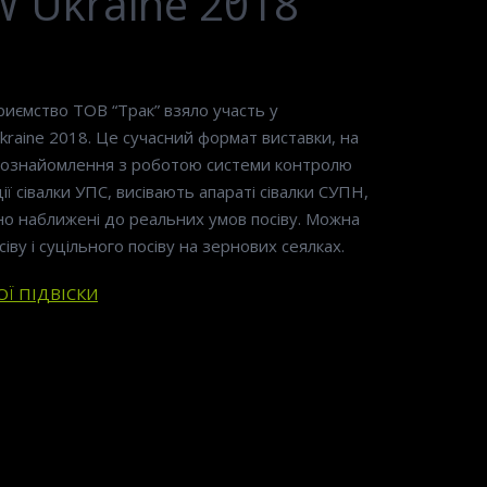
 Ukraine 2018
риємство ТОВ “Трак” взяло участь у
aine 2018. Це сучасний формат виставки, на
ля ознайомлення з роботою системи контролю
ї сівалки УПС, висівають апараті сівалки СУПН,
ьно наближені до реальних умов посіву. Можна
у і суцільного посіву на зернових сеялках.
Ї ПІДВІСКИ