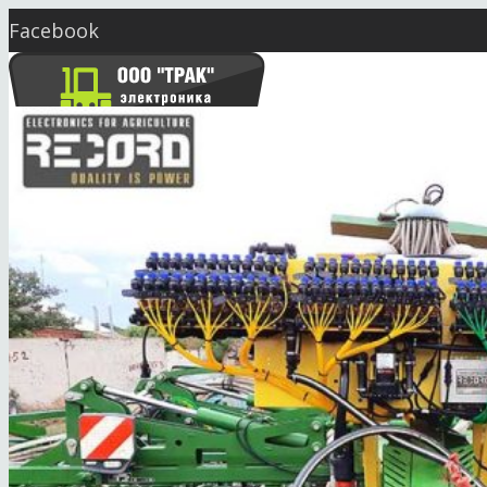
Facebook
Twitter
YouTube
Instagram
Skype
market@seeding.com.ua