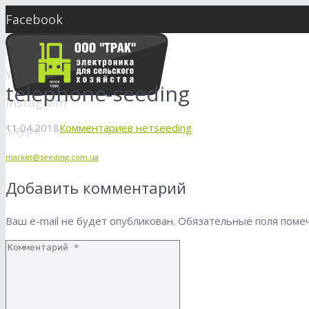
Facebook
Twitter
YouTube
telephone-seeding
Instagram
11.04.2018
Комментариев нет
seeding
Skype
market@seeding.com.ua
Добавить комментарий
Ваш e-mail не будет опубликован.
Обязательные поля пом