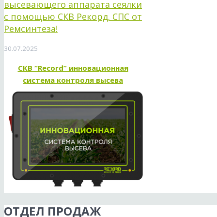
высевающего аппарата сеялки
с помощью СКВ Рекорд. СПС от
Ремсинтеза!
30.07.2025
СКВ “Record” инновационная
система контроля высева
ОТДЕЛ ПРОДАЖ