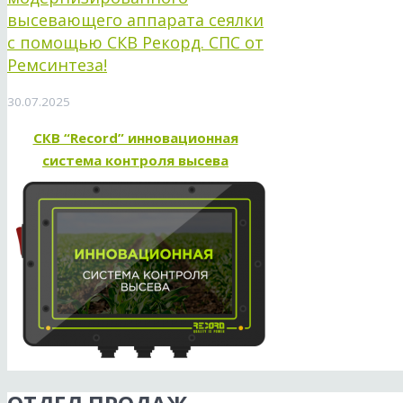
высевающего аппарата сеялки
с помощью СКВ Рекорд. СПС от
Ремсинтеза!
30.07.2025
СКВ “Record” инновационная
система контроля высева