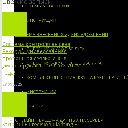
Свежие записи
СХЕМЫ УСТАНОВКИ
ИНСТРУКЦИИ
СИСТЕМА ВНЕСЕНИЯ ЖИДКИХ УДОБРЕНИЙ
Система контроля высева
ВНЕСЕНИЕ ЖКУ ОТ 50 Л/ГА
Рекорд и универсальная
пропашная сеялка УПС в
ВНЕСЕНИЯ ЖКУ ОТ 20 ДО 350 Л/ГА
умелых руках. Посев сои 2025
года!
КОМПЛЕКТ ВНЕСЕНИЯ ЖКУ НА БАКЕ ПЕРЕДНЕ
23.08.2025
ИНСТРУКЦИИ
СТАТЬИ
ОНЛАЙН ПЕРЕДАЧА ДАННЫХ НА СЕРВЕР
Strip-till + Precision Planting +