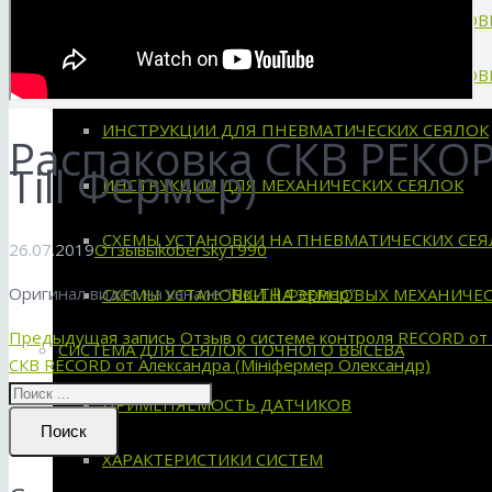
ХАРАКТЕРИСТИКИ СКВ «RECORD» ДЛЯ ЗЕРНО
ХАРАКТЕРИСТИКИ СКВ «RECORD» ДЛЯ ЗЕРНО
ИНСТРУКЦИИ ДЛЯ ПНЕВМАТИЧЕСКИХ СЕЯЛОК
Распаковка СКВ РЕКОР
Till Фермер)
ИНСТРУКЦИИ ДЛЯ МЕХАНИЧЕСКИХ СЕЯЛОК
СХЕМЫ УСТАНОВКИ НА ПНЕВМАТИЧЕСКИХ СЕЯ
26.07.2019
Отзывы
kobersky1990
Оригинал видео на канале “
No-Till Фермер
“
СХЕМЫ УСТАНОВКИ НА ЗЕРНОВЫХ МЕХАНИЧЕС
Предыдущая запись
Отзыв о системе контроля RECORD от
СИСТЕМА ДЛЯ СЕЯЛОК ТОЧНОГО ВЫСЕВА
СКВ RECORD от Александра (Мініфермер Олександр)
ПРИМЕНЯЕМОСТЬ ДАТЧИКОВ
Поиск
ХАРАКТЕРИСТИКИ СИСТЕМ