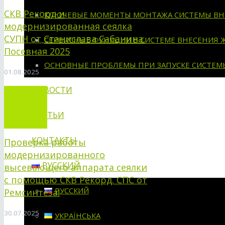
СКВ Рекорд и
КЛЮЧЕВЫЕ МОМЕНТЫ МОНТАЖА СИСТЕМЫ ВН
модернизированная сеялка
СУПН от Станислава Сабанина.
СЕРВИСНЫЕ ФУНКЦИИ В СИСТЕМЕ ВНЕСЕНИЯ 
Посевная 2025
ОСНОВНЫЕ ПРОБЛЕМЫ ПРИ ЗАПУСКЕ СИСТЕМ
01.08.2025
НОВОСТИ
СТАТЬИ
КОНТАКТЫ
Проверка работы
модернизированного
РУССКИЙ
высевающего аппарата сеялки
с помощью СКВ Рекорд. СПС от
РУССКИЙ
Ремсинтеза!
30.07.2025
УКРАЇНСЬКА