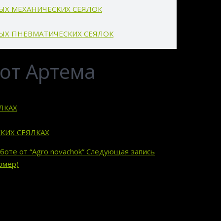
ВЫХ МЕХАНИЧЕСКИХ СЕЯЛОК
ВЫХ ПНЕВМАТИЧЕСКИХ СЕЯЛОК
от Артема
ЛКАХ
КИХ СЕЯЛКАХ
оте от “Agro novachok”
Следующая запись
рмер)