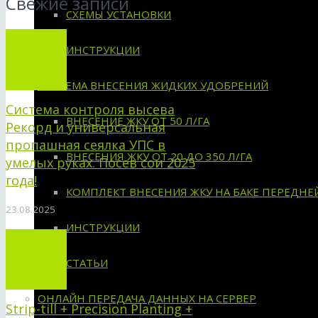
Свежие записи
СХЕМЫ УСТАНОВКИ
ИНСТРУКЦИИ
СИСТЕМА ВНЕСЕНИЯ ЖИДКИХ УДОБРЕНИЙ
Система контроля высева
ВНЕСЕНИЕ ЖКУ ОТ 50 Л/ГА
Рекорд и универсальная
пропашная сеялка УПС в
ВНЕСЕНИЯ ЖКУ ОТ 20 ДО 350 Л/ГА
умелых руках. Посев сои 2025
года!
КОМПЛЕКТ ВНЕСЕНИЯ ЖКУ НА БАКЕ ПЕРЕДНЕ
23.08.2025
ИНСТРУКЦИИ
СТАТЬИ
ОНЛАЙН ПЕРЕДАЧА ДАННЫХ НА СЕРВЕР
Strip-till + Precision Planting +