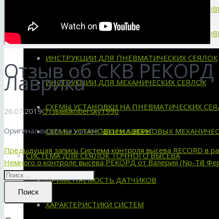
ХАРАКТЕРИСТИКИ СКВ «RECORD» ДЛЯ ЗЕРНО
ХАРАКТЕРИСТИКИ СКВ «RECORD» ДЛЯ ЗЕРНО
ИНСТРУКЦИИ ДЛЯ ПНЕВМАТИЧЕСКИХ СЕЯЛОК
Отзыв об СКВ РЕКОРД 
Лаврика
ИНСТРУКЦИИ ДЛЯ МЕХАНИЧЕСКИХ СЕЯЛОК
СХЕМЫ УСТАНОВКИ НА ПНЕВМАТИЧЕСКИХ СЕЯ
26.07.2019
Отзывы
kobersky1990
Оригинал видео на канале “
артем лаврик
“
СХЕМЫ УСТАНОВКИ НА ЗЕРНОВЫХ МЕХАНИЧЕС
Предыдущая запись
Система контроля высева RECORD в раб
СИСТЕМА ДЛЯ СЕЯЛОК ТОЧНОГО ВЫСЕВА
Немного о контроле высева РЕКОРД от Валерия (No-Till Фе
ПРИМЕНЯЕМОСТЬ ДАТЧИКОВ
Поиск
ХАРАКТЕРИСТИКИ СИСТЕМ