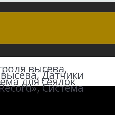
троля высева,
 высева, Датчики
тема для сеялок
Record», Система