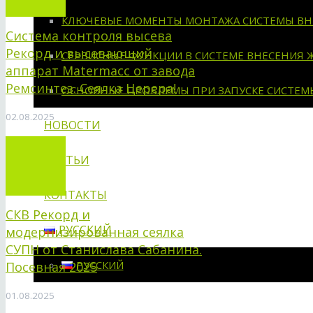
КЛЮЧЕВЫЕ МОМЕНТЫ МОНТАЖА СИСТЕМЫ ВН
Система контроля высева
Рекорд и высевающий
СЕРВИСНЫЕ ФУНКЦИИ В СИСТЕМЕ ВНЕСЕНИЯ 
аппарат Matermacc от завода
Ремсинтез. Сеялка Церера!
ОСНОВНЫЕ ПРОБЛЕМЫ ПРИ ЗАПУСКЕ СИСТЕМ
02.08.2025
НОВОСТИ
СТАТЬИ
КОНТАКТЫ
СКВ Рекорд и
РУССКИЙ
модернизированная сеялка
СУПН от Станислава Сабанина.
РУССКИЙ
Посевная 2025
01.08.2025