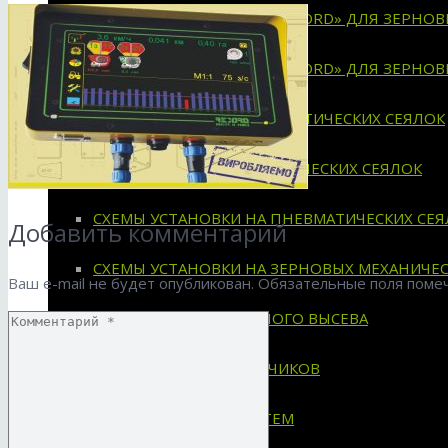
ХАРАКТЕРИСТИКИ СКВ «RECORD» ДЛЯ ЗЕРНО
ХАРАКТЕРИСТИКИ СКВ «RECORD» ДЛЯ ЗЕРНО
ИНСТРУКЦИИ ДЛЯ ПНЕВМАТИЧЕСКИХ СЕЯЛОК
ИНСТРУКЦИИ ДЛЯ МЕХАНИЧЕСКИХ СЕЯЛОК
СХЕМЫ УСТАНОВКИ НА ПНЕВМАТИЧЕСКИХ СЕЯ
Добавить комментарий
СХЕМЫ УСТАНОВКИ НА ЗЕРНОВЫХ МЕХАНИЧЕС
Ваш e-mail не будет опубликован.
Обязательные поля пом
СИСТЕМА ДЛЯ СЕЯЛОК ТОЧНОГО ВЫСЕВА
ПРИМЕНЯЕМОСТЬ ДАТЧИКОВ
ХАРАКТЕРИСТИКИ СИСТЕМ