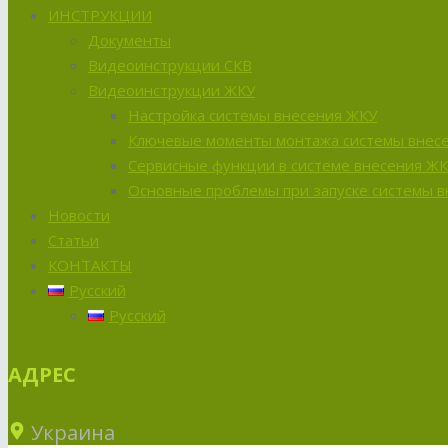
ИНСТРУКЦИИ
Документы
Видеоинструкции СКВ
Видеоинструкции ЖКУ
Настройка системы внесения ЖКУ
Ключевые моменты монтажа системы внес
Сервисные функции в системе внесения Ж
Основные проблемы при запуске системы 
Новости
Статьи
КОНТАКТЫ
Русский
Русский
АДРЕС
Украина