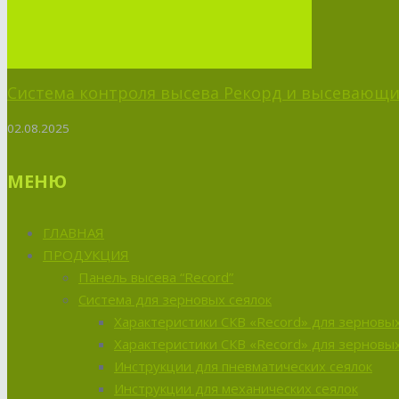
Система контроля высева Рекорд и высевающий
02.08.2025
МЕНЮ
ГЛАВНАЯ
ПРОДУКЦИЯ
Панель высева “Record”
Система для зерновых сеялок
Характеристики СКВ «Record» для зерновых
Характеристики СКВ «Record» для зерновых
Инструкции для пневматических сеялок
Инструкции для механических сеялок