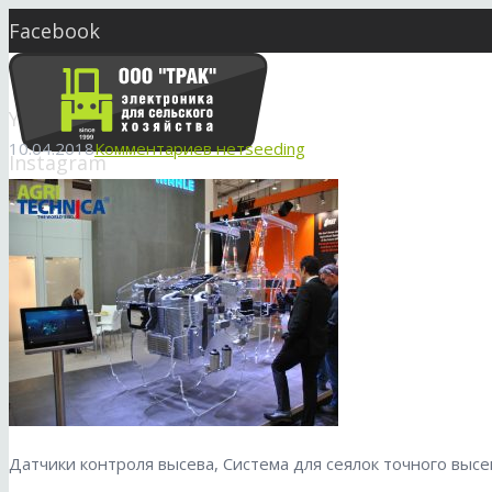
Facebook
Twitter
YouTube
10.04.2018
Комментариев нет
seeding
Instagram
Skype
market@seeding.com.ua
Датчики контроля высева, Система для сеялок точного высе