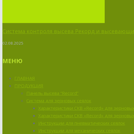
Система контроля высева Рекорд и высевающий
02.08.2025
МЕНЮ
ГЛАВНАЯ
ПРОДУКЦИЯ
Панель высева “Record”
Система для зерновых сеялок
Характеристики СКВ «Record» для зерновых
Характеристики СКВ «Record» для зерновых
Инструкции для пневматических сеялок
Инструкции для механических сеялок