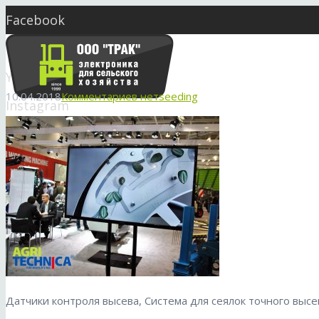
Facebook
Twitter
YouTube
10.04.2018
Комментариев нет
seeding
Instagram
Skype
market@seeding.com.ua
Датчики контроля высева, Система для сеялок точного высе