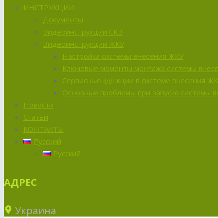
ИНСТРУКЦИИ
Документы
Видеоинструкции СКВ
Видеоинструкции ЖКУ
Настройка системы внесения ЖКУ
Ключевые моменты монтажа системы внес
Сервисные функции в системе внесения Ж
Основные проблемы при запуске системы 
Новости
Статьи
КОНТАКТЫ
Русский
Русский
АДРЕС
Украина