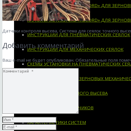
ХАРАКТЕРИСТИКИ СКВ «RECORD» ДЛЯ ЗЕРНО
ХАРАКТЕРИСТИКИ СКВ «RECORD» ДЛЯ ЗЕРНО
Датчики контроля высева, Система для сеялок точного высе
ИНСТРУКЦИИ ДЛЯ ПНЕВМАТИЧЕСКИХ СЕЯЛОК
Добавить комментарий
ИНСТРУКЦИИ ДЛЯ МЕХАНИЧЕСКИХ СЕЯЛОК
Ваш e-mail не будет опубликован.
Обязательные поля пом
СХЕМЫ УСТАНОВКИ НА ПНЕВМАТИЧЕСКИХ СЕЯ
СХЕМЫ УСТАНОВКИ НА ЗЕРНОВЫХ МЕХАНИЧЕС
СИСТЕМА ДЛЯ СЕЯЛОК ТОЧНОГО ВЫСЕВА
ПРИМЕНЯЕМОСТЬ ДАТЧИКОВ
ХАРАКТЕРИСТИКИ СИСТЕМ