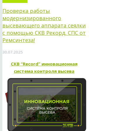
Проверка работы
модернизированного
высевающего аппарата сеялки
с помощью СКВ Рекорд. СПС от
Ремсинтеза!
30.07.2025
СКВ “Record” инновационная
система контроля высева