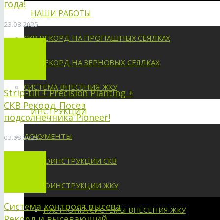
года!
НАШИ РАБОТЫ
23.08.2025
СКВ РЕКОРД НА ПРОПАШНЫХ СЕЯЛКАХ
СКВ РЕКОРД НА ЗЕРНОВЫХ СЕЯЛКАХ
СИСТЕМА ВНЕСЕНИЯ ЖКУ
Strip-till + Precision Planting +
СКВ Рекорд. Посев
ИНСТРУКЦИИ
подсолнечника Pioneer!
ДОКУМЕНТЫ
03.08.2025
ВИДЕОИНСТРУКЦИИ СКВ
ВИДЕОИНСТРУКЦИИ ЖКУ
Система контроля высева
НАСТРОЙКА СИСТЕМЫ ВНЕСЕНИЯ ЖКУ
Рекорд и высевающий