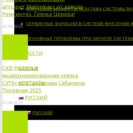
аппарат Matermacc от завода
КЛЮЧЕВЫЕ МОМЕНТЫ МОНТАЖА СИСТЕМЫ ВН
Ремсинтез. Сеялка Церера!
СЕРВИСНЫЕ ФУНКЦИИ В СИСТЕМЕ ВНЕСЕНИЯ 
02.08.2025
ОСНОВНЫЕ ПРОБЛЕМЫ ПРИ ЗАПУСКЕ СИСТЕМ
НОВОСТИ
СКВ Рекорд и
СТАТЬИ
модернизированная сеялка
СУПН от Станислава Сабанина.
КОНТАКТЫ
Посевная 2025
РУССКИЙ
01.08.2025
РУССКИЙ