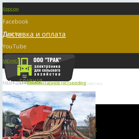
Херсон
Facebook
Доставка и оплата
Twitter
YouTube
Instagram
МЕНЮ
Skype
ГЛАВНАЯ
10.04.2018
Комментариев нет
seeding
ООО "Трак" электроника для сельского хозяйства
market@seeding.com.ua
ПРОДУКЦИЯ
+38 050 324 1050
ПАНЕЛЬ ВЫСЕВА “RECORD”
СИСТЕМА ДЛЯ ЗЕРНОВЫХ СЕЯЛОК
+38 098 000 1050