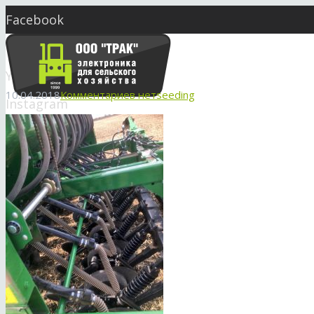
Facebook
Twitter
YouTube
10.04.2018
Комментариев нет
seeding
Instagram
Skype
market@seeding.com.ua