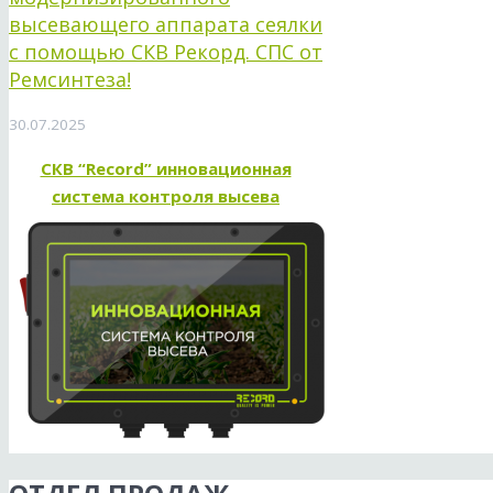
высевающего аппарата сеялки
с помощью СКВ Рекорд. СПС от
Ремсинтеза!
30.07.2025
СКВ “Record” инновационная
система контроля высева