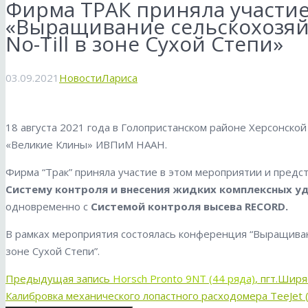
Фирма ТРАК приняла участи
«Выращивание сельскохозяй
No-Till в зоне Сухой Степи»
03.09.2021
Новости
Лариса
18 августа 2021 года в Голопристанском районе Херсонско
«Великие Клины» ИВПиМ НААН.
Фирма “Трак” приняла участие в этом мероприятии и предс
Систему контроля и внесения жидких комплексных у
одновременно с
Системой контроля высева RECORD.
В рамках мероприятия состоялась конференция “Выращивани
зоне Сухой Степи”.
Предыдущая запись
Horsch Pronto 9NT (44 ряда)
, пгт.Шир
Калибровка механического лопастного расходомера TeeJet 