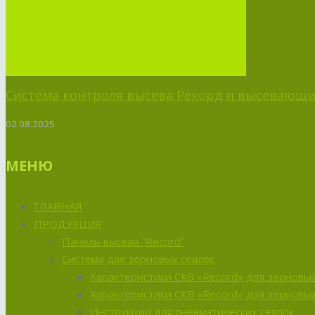
Система контроля высева Рекорд и высевающий
02.08.2025
МЕНЮ
ГЛАВНАЯ
ПРОДУКЦИЯ
Панель высева “Record”
Система для зерновых сеялок
Характеристики СКВ «Record» для зерновых
Характеристики СКВ «Record» для зерновых
Инструкции для пневматических сеялок