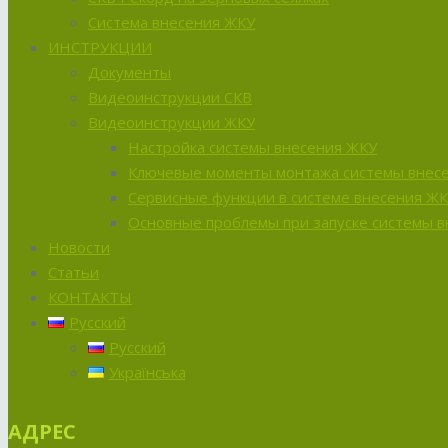
Система внесения ЖКУ
ИНСТРУКЦИИ
Документы
Видеоинструкции СКВ
Видеоинструкции ЖКУ
Настройка системы внесения ЖКУ
Ключевые моменты монтажа системы внес
Сервисные функции в системе внесения Ж
Основные проблемы при запуске системы 
Новости
Статьи
КОНТАКТЫ
Русский
Русский
Українська
АДРЕС