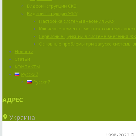
Видеоинструкции СКВ
Видеоинструкции ЖКУ
Настройка системы внесения ЖКУ
Ключевые моменты монтажа системы внес
Сервисные функции в системе внесения Ж
Основные проблемы при запуске системы 
Новости
Статьи
КОНТАКТЫ
Русский
Русский
АДРЕС
Украина
1998-2022 © 