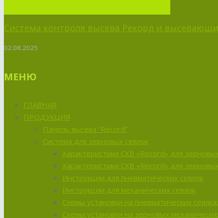
Система контроля высева Рекорд и высевающий
02.08.2025
МЕНЮ
ГЛАВНАЯ
ПРОДУКЦИЯ
Панель высева “Record”
Система для зерновых сеялок
Характеристики СКВ «Record» для зерновых
Характеристики СКВ «Record» для зерновых
Инструкции для пневматических сеялок
Инструкции для механических сеялок
Схемы установки на пневматических сеялка
Схемы установки на зерновых механических