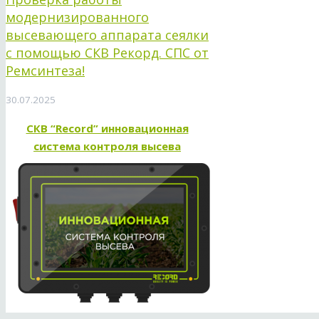
модернизированного
высевающего аппарата сеялки
с помощью СКВ Рекорд. СПС от
Ремсинтеза!
30.07.2025
СКВ “Record” инновационная
система контроля высева