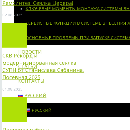
Ремсинтез. Сеялка Церера!
КЛЮЧЕВЫЕ МОМЕНТЫ МОНТАЖА СИСТЕМЫ ВН
02.08.2025
СЕРВИСНЫЕ ФУНКЦИИ В СИСТЕМЕ ВНЕСЕНИЯ 
ОСНОВНЫЕ ПРОБЛЕМЫ ПРИ ЗАПУСКЕ СИСТЕМ
НОВОСТИ
СКВ Рекорд и
модернизированная сеялка
СТАТЬИ
СУПН от Станислава Сабанина.
Посевная 2025
КОНТАКТЫ
01.08.2025
РУССКИЙ
РУССКИЙ
Проверка работы