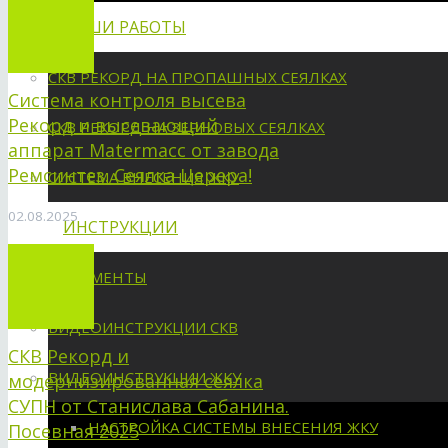
НАШИ РАБОТЫ
СКВ РЕКОРД НА ПРОПАШНЫХ СЕЯЛКАХ
Система контроля высева
Рекорд и высевающий
СКВ РЕКОРД НА ЗЕРНОВЫХ СЕЯЛКАХ
аппарат Matermacc от завода
Ремсинтез. Сеялка Церера!
СИСТЕМА ВНЕСЕНИЯ ЖКУ
02.08.2025
ИНСТРУКЦИИ
ДОКУМЕНТЫ
ВИДЕОИНСТРУКЦИИ СКВ
СКВ Рекорд и
ВИДЕОИНСТРУКЦИИ ЖКУ
модернизированная сеялка
СУПН от Станислава Сабанина.
НАСТРОЙКА СИСТЕМЫ ВНЕСЕНИЯ ЖКУ
Посевная 2025