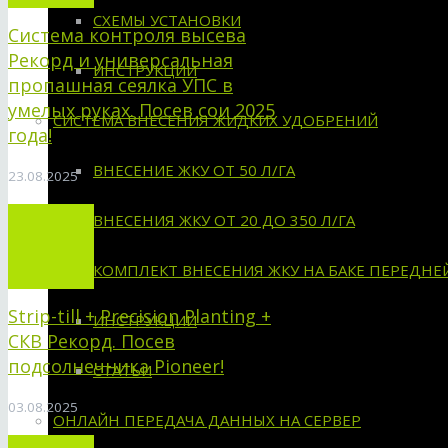
СХЕМЫ УСТАНОВКИ
Система контроля высева
Рекорд и универсальная
ИНСТРУКЦИИ
пропашная сеялка УПС в
умелых руках. Посев сои 2025
СИСТЕМА ВНЕСЕНИЯ ЖИДКИХ УДОБРЕНИЙ
года!
ВНЕСЕНИЕ ЖКУ ОТ 50 Л/ГА
23.08.2025
ВНЕСЕНИЯ ЖКУ ОТ 20 ДО 350 Л/ГА
КОМПЛЕКТ ВНЕСЕНИЯ ЖКУ НА БАКЕ ПЕРЕДНЕ
Strip-till + Precision Planting +
ИНСТРУКЦИИ
СКВ Рекорд. Посев
подсолнечника Pioneer!
СТАТЬИ
03.08.2025
ОНЛАЙН ПЕРЕДАЧА ДАННЫХ НА СЕРВЕР