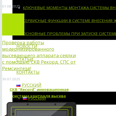
01.08.2025
КЛЮЧЕВЫЕ МОМЕНТЫ МОНТАЖА СИСТЕМЫ ВН
СЕРВИСНЫЕ ФУНКЦИИ В СИСТЕМЕ ВНЕСЕНИЯ 
ОСНОВНЫЕ ПРОБЛЕМЫ ПРИ ЗАПУСКЕ СИСТЕМ
Проверка работы
НОВОСТИ
модернизированного
высевающего аппарата сеялки
СТАТЬИ
с помощью СКВ Рекорд. СПС от
Ремсинтеза!
КОНТАКТЫ
30.07.2025
РУССКИЙ
СКВ “Record” инновационная
система контроля высева
РУССКИЙ