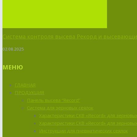
Система контроля высева Рекорд и высевающий
02.08.2025
МЕНЮ
ГЛАВНАЯ
ПРОДУКЦИЯ
Панель высева “Record”
Система для зерновых сеялок
Характеристики СКВ «Record» для зерновых
Характеристики СКВ «Record» для зерновых
Инструкции для пневматических сеялок