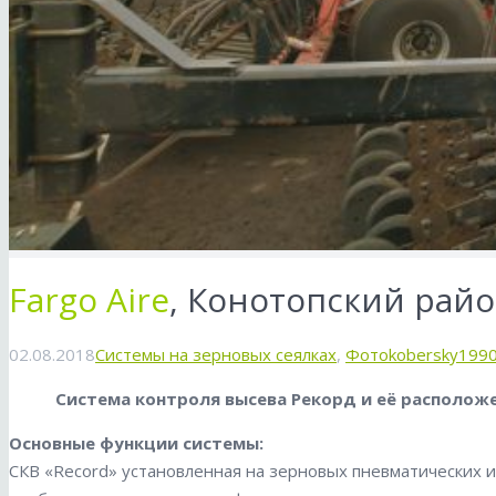
Fargo Aire
, Конотопский райо
02.08.2018
Системы на зерновых сеялках
,
Фото
kobersky199
Система контроля высева Рекорд и её расположе
Основные функции системы:
СКВ «Record» установленная на зерновых пневматических и