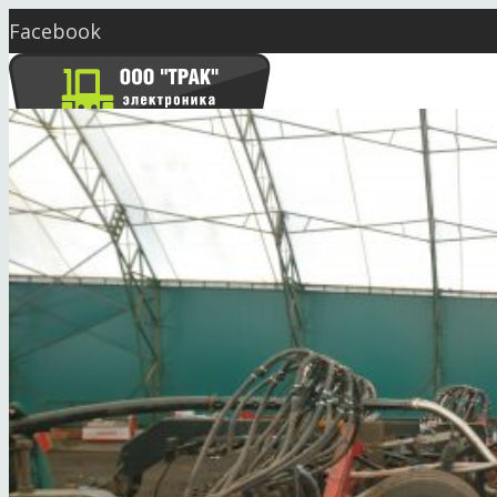
Facebook
Twitter
YouTube
Instagram
Skype
market@seeding.com.ua