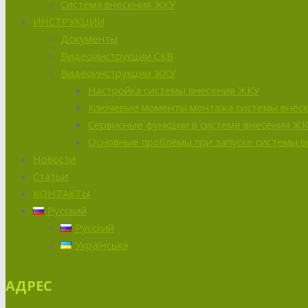
Система внесения ЖКУ
ИНСТРУКЦИИ
Документы
Видеоинструкции СКВ
Видеоинструкции ЖКУ
Настройка системы внесения ЖКУ
Ключевые моменты монтажа системы внес
Сервисные функции в системе внесения Ж
Основные проблемы при запуске системы 
Новости
Статьи
КОНТАКТЫ
Русский
Русский
Українська
АДРЕС