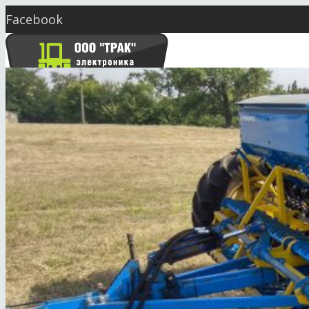
Facebook
Twitter
YouTube
Instagram
Skype
market@seeding.com.ua