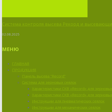
Система контроля высева Рекорд и высевающий
02.08.2025
МЕНЮ
ГЛАВНАЯ
ПРОДУКЦИЯ
Панель высева “Record”
Система для зерновых сеялок
Характеристики СКВ «Record» для зерновых
Характеристики СКВ «Record» для зерновых
Инструкции для пневматических сеялок
Инструкции для механических сеялок