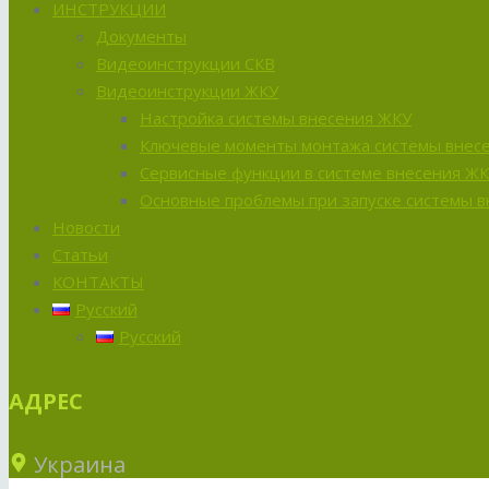
ИНСТРУКЦИИ
Документы
Видеоинструкции СКВ
Видеоинструкции ЖКУ
Настройка системы внесения ЖКУ
Ключевые моменты монтажа системы внес
Сервисные функции в системе внесения Ж
Основные проблемы при запуске системы 
Новости
Статьи
КОНТАКТЫ
Русский
Русский
АДРЕС
Украина