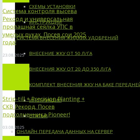
СХЕМЫ УСТАНОВКИ
Система контроля высева
Рекорд и универсальная
ИНСТРУКЦИИ
пропашная сеялка УПС в
умелых руках. Посев сои 2025
СИСТЕМА ВНЕСЕНИЯ ЖИДКИХ УДОБРЕНИЙ
года!
ВНЕСЕНИЕ ЖКУ ОТ 50 Л/ГА
23.08.2025
ВНЕСЕНИЯ ЖКУ ОТ 20 ДО 350 Л/ГА
КОМПЛЕКТ ВНЕСЕНИЯ ЖКУ НА БАКЕ ПЕРЕДНЕ
Strip-till + Precision Planting +
ИНСТРУКЦИИ
СКВ Рекорд. Посев
подсолнечника Pioneer!
СТАТЬИ
03.08.2025
ОНЛАЙН ПЕРЕДАЧА ДАННЫХ НА СЕРВЕР