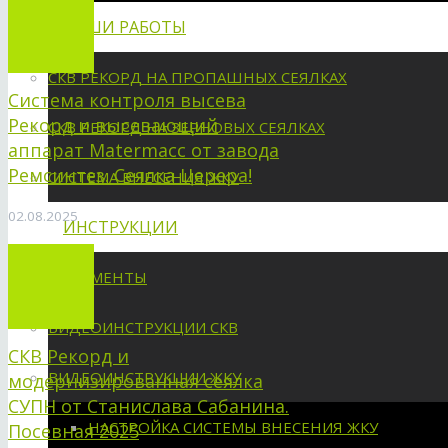
НАШИ РАБОТЫ
СКВ РЕКОРД НА ПРОПАШНЫХ СЕЯЛКАХ
Система контроля высева
Рекорд и высевающий
СКВ РЕКОРД НА ЗЕРНОВЫХ СЕЯЛКАХ
аппарат Matermacc от завода
Ремсинтез. Сеялка Церера!
СИСТЕМА ВНЕСЕНИЯ ЖКУ
02.08.2025
ИНСТРУКЦИИ
ДОКУМЕНТЫ
ВИДЕОИНСТРУКЦИИ СКВ
СКВ Рекорд и
ВИДЕОИНСТРУКЦИИ ЖКУ
модернизированная сеялка
СУПН от Станислава Сабанина.
НАСТРОЙКА СИСТЕМЫ ВНЕСЕНИЯ ЖКУ
Посевная 2025