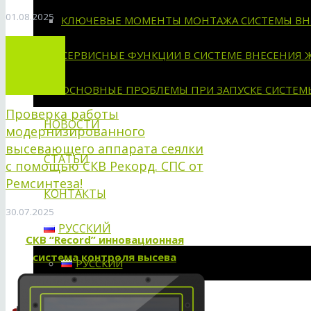
01.08.2025
КЛЮЧЕВЫЕ МОМЕНТЫ МОНТАЖА СИСТЕМЫ ВН
СЕРВИСНЫЕ ФУНКЦИИ В СИСТЕМЕ ВНЕСЕНИЯ 
ОСНОВНЫЕ ПРОБЛЕМЫ ПРИ ЗАПУСКЕ СИСТЕМ
Проверка работы
НОВОСТИ
модернизированного
высевающего аппарата сеялки
СТАТЬИ
с помощью СКВ Рекорд. СПС от
Ремсинтеза!
КОНТАКТЫ
30.07.2025
РУССКИЙ
СКВ “Record” инновационная
система контроля высева
РУССКИЙ