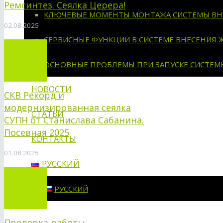
Ремсинтез. Сеялка Церера!
КЛЮЧЕВЫЕ МОМЕНТЫ МОНТАЖА СИСТЕМЫ ВН
02.08.2025
СЕРВИСНЫЕ ФУНКЦИИ В СИСТЕМЕ ВНЕСЕНИЯ 
ОСНОВНЫЕ ПРОБЛЕМЫ ПРИ ЗАПУСКЕ СИСТЕМ
НОВОСТИ
СКВ Рекорд и
модернизированная сеялка
СТАТЬИ
СУПН от Станислава Сабанина.
Посевная 2025
КОНТАКТЫ
01.08.2025
РУССКИЙ
РУССКИЙ
Проверка работы