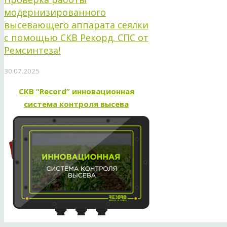
модернизированного
высевающего аппарата сеялки
с помощью СКВ Рекорд. СПС от
Ремсинтеза!
30.07.2025
СКВ “Record” инновационная
система контроля высева