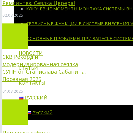
Ремсинтез. Сеялка Церера!
КЛЮЧЕВЫЕ МОМЕНТЫ МОНТАЖА СИСТЕМЫ ВН
02.08.2025
СЕРВИСНЫЕ ФУНКЦИИ В СИСТЕМЕ ВНЕСЕНИЯ 
ОСНОВНЫЕ ПРОБЛЕМЫ ПРИ ЗАПУСКЕ СИСТЕМ
НОВОСТИ
СКВ Рекорд и
модернизированная сеялка
СТАТЬИ
СУПН от Станислава Сабанина.
Посевная 2025
КОНТАКТЫ
01.08.2025
РУССКИЙ
РУССКИЙ
Проверка работы