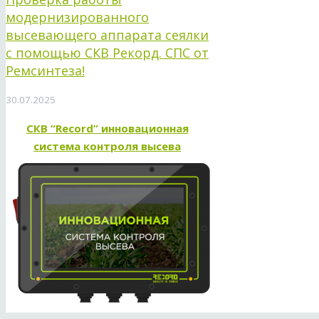
модернизированного
высевающего аппарата сеялки
с помощью СКВ Рекорд. СПС от
Ремсинтеза!
30.07.2025
СКВ “Record” инновационная
система контроля высева