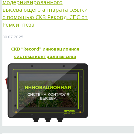
модернизированного
высевающего аппарата сеялки
с помощью СКВ Рекорд. СПС от
Ремсинтеза!
30.07.2025
СКВ “Record” инновационная
система контроля высева