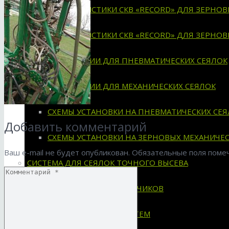
ХАРАКТЕРИСТИКИ СКВ «RECORD» ДЛЯ ЗЕРНО
ХАРАКТЕРИСТИКИ СКВ «RECORD» ДЛЯ ЗЕРНО
ИНСТРУКЦИИ ДЛЯ ПНЕВМАТИЧЕСКИХ СЕЯЛОК
ИНСТРУКЦИИ ДЛЯ МЕХАНИЧЕСКИХ СЕЯЛОК
СХЕМЫ УСТАНОВКИ НА ПНЕВМАТИЧЕСКИХ СЕЯ
Добавить комментарий
СХЕМЫ УСТАНОВКИ НА ЗЕРНОВЫХ МЕХАНИЧЕС
Ваш e-mail не будет опубликован.
Обязательные поля пом
СИСТЕМА ДЛЯ СЕЯЛОК ТОЧНОГО ВЫСЕВА
ПРИМЕНЯЕМОСТЬ ДАТЧИКОВ
ХАРАКТЕРИСТИКИ СИСТЕМ