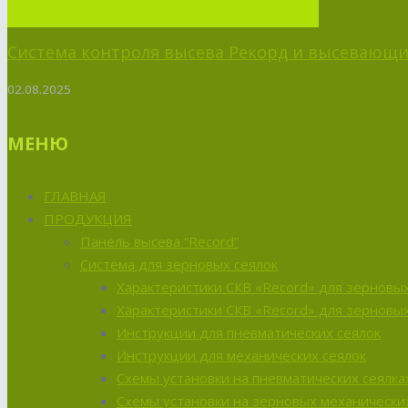
Система контроля высева Рекорд и высевающий
02.08.2025
МЕНЮ
ГЛАВНАЯ
ПРОДУКЦИЯ
Панель высева “Record”
Система для зерновых сеялок
Характеристики СКВ «Record» для зерновых
Характеристики СКВ «Record» для зерновых
Инструкции для пневматических сеялок
Инструкции для механических сеялок
Схемы установки на пневматических сеялка
Схемы установки на зерновых механических