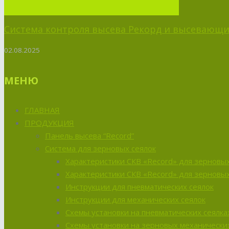
Система контроля высева Рекорд и высевающий
02.08.2025
МЕНЮ
ГЛАВНАЯ
ПРОДУКЦИЯ
Панель высева “Record”
Система для зерновых сеялок
Характеристики СКВ «Record» для зерновых
Характеристики СКВ «Record» для зерновых
Инструкции для пневматических сеялок
Инструкции для механических сеялок
Схемы установки на пневматических сеялка
Схемы установки на зерновых механических