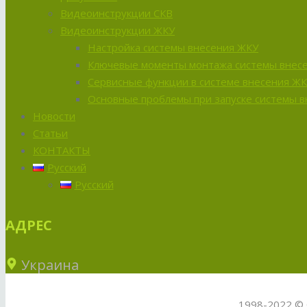
Видеоинструкции СКВ
Видеоинструкции ЖКУ
Настройка системы внесения ЖКУ
Ключевые моменты монтажа системы внес
Сервисные функции в системе внесения Ж
Основные проблемы при запуске системы 
Новости
Статьи
КОНТАКТЫ
Русский
Русский
АДРЕС
Украина
1998-2022 © 