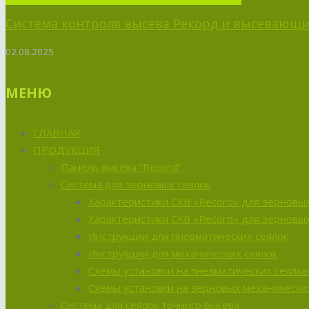
Система контроля высева Рекорд и высевающий
02.08.2025
МЕНЮ
ГЛАВНАЯ
ПРОДУКЦИЯ
Панель высева “Record”
Система для зерновых сеялок
Характеристики СКВ «Record» для зерновых
Характеристики СКВ «Record» для зерновых
Инструкции для пневматических сеялок
Инструкции для механических сеялок
Схемы установки на пневматических сеялка
Схемы установки на зерновых механических
Система для сеялок точного высева