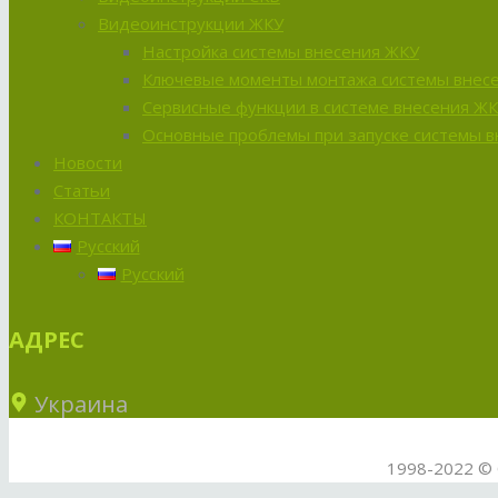
Видеоинструкции ЖКУ
Настройка системы внесения ЖКУ
Ключевые моменты монтажа системы внес
Сервисные функции в системе внесения Ж
Основные проблемы при запуске системы 
Новости
Статьи
КОНТАКТЫ
Русский
Русский
АДРЕС
Украина
1998-2022 © 