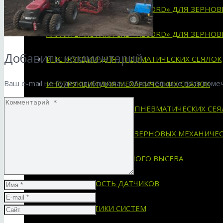
ХАРАКТЕРИСТИКИ СКВ «RECORD» ДЛЯ ЗЕРНО
ХАРАКТЕРИСТИКИ СКВ «RECORD» ДЛЯ ЗЕРНО
Добавить комментарий
ИНСТРУКЦИИ ДЛЯ ПНЕВМАТИЧЕСКИХ СЕЯЛОК
Ваш e-mail не будет опубликован.
Обязательные поля пом
ИНСТРУКЦИИ ДЛЯ МЕХАНИЧЕСКИХ СЕЯЛОК
СХЕМЫ УСТАНОВКИ НА ПНЕВМАТИЧЕСКИХ СЕЯ
СХЕМЫ УСТАНОВКИ НА ЗЕРНОВЫХ МЕХАНИЧЕС
СИСТЕМА ДЛЯ СЕЯЛОК ТОЧНОГО ВЫСЕВА
ПРИМЕНЯЕМОСТЬ ДАТЧИКОВ
ХАРАКТЕРИСТИКИ СИСТЕМ