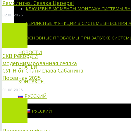
Ремсинтез. Сеялка Церера!
КЛЮЧЕВЫЕ МОМЕНТЫ МОНТАЖА СИСТЕМЫ ВН
02.08.2025
СЕРВИСНЫЕ ФУНКЦИИ В СИСТЕМЕ ВНЕСЕНИЯ 
ОСНОВНЫЕ ПРОБЛЕМЫ ПРИ ЗАПУСКЕ СИСТЕМ
НОВОСТИ
СКВ Рекорд и
модернизированная сеялка
СТАТЬИ
СУПН от Станислава Сабанина.
Посевная 2025
КОНТАКТЫ
01.08.2025
РУССКИЙ
РУССКИЙ
Проверка работы