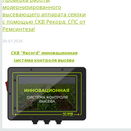
модернизированного
высевающего аппарата сеялки
с помощью СКВ Рекорд. СПС от
Ремсинтеза!
30.07.2025
СКВ “Record” инновационная
система контроля высева