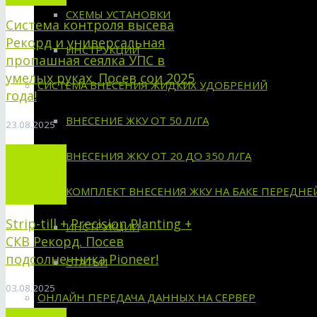
СХЕМЫ УСТАНОВКИ
Система контроля высева
Рекорд и универсальная
ИНСТРУКЦИИ
пропашная сеялка УПС в
умелых руках. Посев сои 2025
СИСТЕМА ВНЕСЕНИЯ ЖИДКИХ УДОБРЕНИЙ
года!
ВНЕСЕНИЕ ЖКУ ОТ 50 Л/ГА
23.08.2025
ВНЕСЕНИЯ ЖКУ ОТ 20 ДО 350 Л/ГА
КОМПЛЕКТ ВНЕСЕНИЯ ЖКУ НА БАКЕ ПЕРЕДНЕ
Strip-till + Precision Planting +
ИНСТРУКЦИИ
СКВ Рекорд. Посев
подсолнечника Pioneer!
СТАТЬИ
03.08.2025
ОНЛАЙН ПЕРЕДАЧА ДАННЫХ НА СЕРВЕР