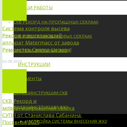
НАШИ РАБОТЫ
СКВ РЕКОРД НА ПРОПАШНЫХ СЕЯЛКАХ
Система контроля высева
Рекорд и высевающий
СКВ РЕКОРД НА ЗЕРНОВЫХ СЕЯЛКАХ
аппарат Matermacc от завода
Ремсинтез. Сеялка Церера!
СИСТЕМА ВНЕСЕНИЯ ЖКУ
02.08.2025
ИНСТРУКЦИИ
ДОКУМЕНТЫ
ВИДЕОИНСТРУКЦИИ СКВ
СКВ Рекорд и
ВИДЕОИНСТРУКЦИИ ЖКУ
модернизированная сеялка
СУПН от Станислава Сабанина.
НАСТРОЙКА СИСТЕМЫ ВНЕСЕНИЯ ЖКУ
Посевная 2025