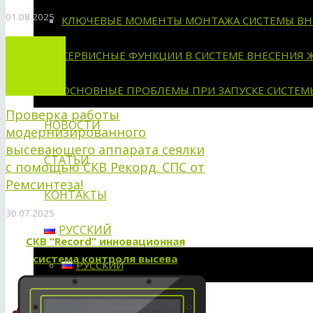
01.08.2025
КЛЮЧЕВЫЕ МОМЕНТЫ МОНТАЖА СИСТЕМЫ ВН
СЕРВИСНЫЕ ФУНКЦИИ В СИСТЕМЕ ВНЕСЕНИЯ 
ОСНОВНЫЕ ПРОБЛЕМЫ ПРИ ЗАПУСКЕ СИСТЕМ
Проверка работы
НОВОСТИ
модернизированного
высевающего аппарата сеялки
СТАТЬИ
с помощью СКВ Рекорд. СПС от
Ремсинтеза!
КОНТАКТЫ
30.07.2025
РУССКИЙ
СКВ “Record” инновационная
система контроля высева
РУССКИЙ