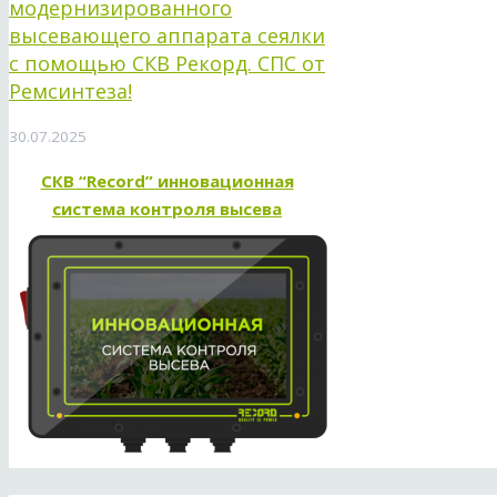
модернизированного
высевающего аппарата сеялки
с помощью СКВ Рекорд. СПС от
Ремсинтеза!
30.07.2025
СКВ “Record” инновационная
система контроля высева