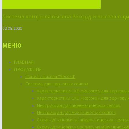
Система контроля высева Рекорд и высевающий
02.08.2025
МЕНЮ
ГЛАВНАЯ
ПРОДУКЦИЯ
Панель высева “Record”
Система для зерновых сеялок
Характеристики СКВ «Record» для зерновых
Характеристики СКВ «Record» для зерновых
Инструкции для пневматических сеялок
Инструкции для механических сеялок
Схемы установки на пневматических сеялка
Схемы установки на зерновых механических