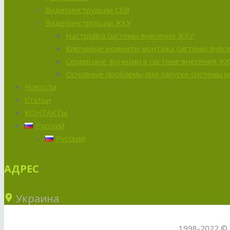
Видеоинструкции СКВ
Видеоинструкции ЖКУ
Настройка системы внесения ЖКУ
Ключевые моменты монтажа системы внес
Сервисные функции в системе внесения Ж
Основные проблемы при запуске системы 
Новости
Статьи
КОНТАКТЫ
Русский
Русский
АДРЕС
Украина
1998-2022 © 