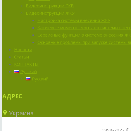
Видеоинструкции СКВ
Видеоинструкции ЖКУ
Настройка системы внесения ЖКУ
Ключевые моменты монтажа системы внес
Сервисные функции в системе внесения Ж
Основные проблемы при запуске системы 
Новости
Статьи
КОНТАКТЫ
Русский
Русский
АДРЕС
Украина
1998-2022 © 