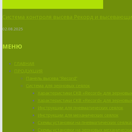
Система контроля высева Рекорд и высевающий
02.08.2025
МЕНЮ
ГЛАВНАЯ
ПРОДУКЦИЯ
Панель высева “Record”
Система для зерновых сеялок
Характеристики СКВ «Record» для зерновых
Характеристики СКВ «Record» для зерновых
Инструкции для пневматических сеялок
Инструкции для механических сеялок
Схемы установки на пневматических сеялка
Схемы установки на зерновых механических