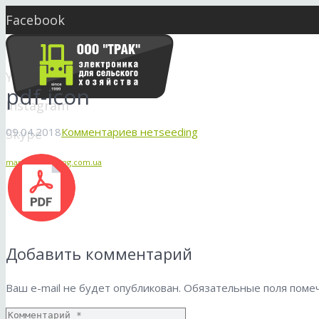
Facebook
Twitter
YouTube
pdf-icon
Instagram
09.04.2018
Комментариев нет
seeding
Skype
market@seeding.com.ua
Добавить комментарий
Ваш e-mail не будет опубликован.
Обязательные поля пом