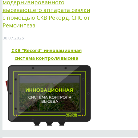
модернизированного
высевающего аппарата сеялки
с помощью СКВ Рекорд. СПС от
Ремсинтеза!
30.07.2025
СКВ “Record” инновационная
система контроля высева